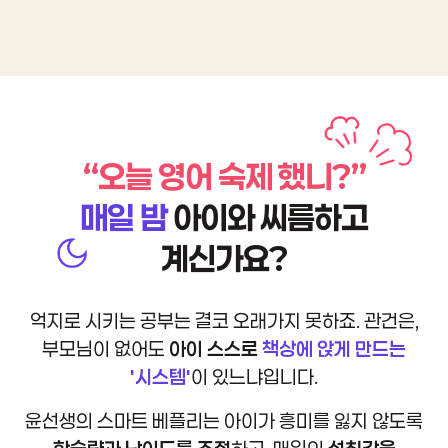
지
문
독
해
및
의
역
“오늘 영어 숙제 했니?”
매일 밤
아이와 씨름하고
계신가요?
억지로 시키는 공부는 결코 오래가지 못하죠.
관건은,
부모님이 없어도
아이 스스로
책상에 앉게 만드는
'시스템'
이 있느냐입니다.
윤선생의 스마트 베플리는 아이가 흥미를 잃지 않도록