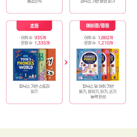
예
예
초
예
비
비
등
비
파
초
중
9
닉
등
/
3