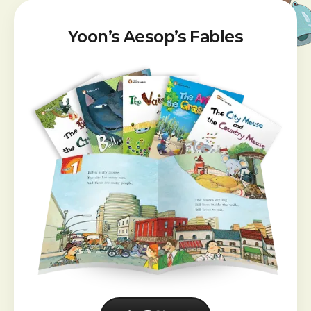
인
기
어
식
반
휘
Yoon’s Aesop’s Fables
문
기
장
반
읽
듣
기
기
,
말
하
기
,
읽
기
,
쓰
기
능
력