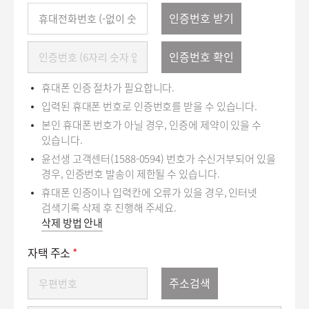
핸
인증번호 받기
드
폰
문
인증번호 확인
번
자
호
인
휴대폰 인증 절차가 필요합니다.
증
입력된 휴대폰 번호로 인증번호를 받을 수 있습니다.
본인 휴대폰 번호가 아닐 경우, 인증에 제약이 있을 수
있습니다.
윤선생 고객센터(1588-0594) 번호가 수신거부되어 있을
경우, 인증번호 발송이 제한될 수 있습니다.
휴대폰 인증이나 입력칸에 오류가 있을 경우, 인터넷
검색기록 삭제 후 진행해 주세요.
삭제 방법 안내
자택 주소
*
우
주소검색
편
번