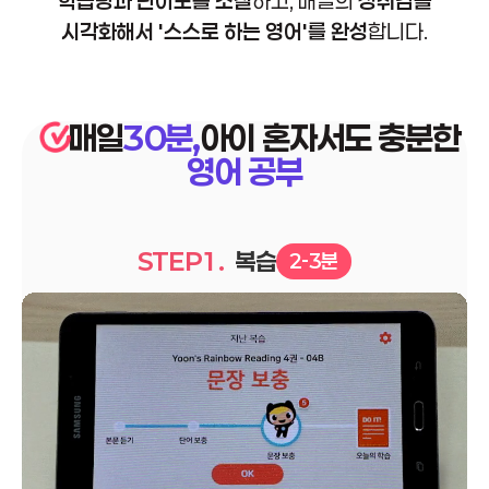
학습량과 난이도를 조절
하고,
매일의
성취감을
시각화해서 '스스로 하는 영어'를 완성
합니다.
매일
30분,
아이 혼자서도 충분한
영어 공부
STEP1.
복습
2-3분