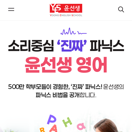
메
검
뉴
색
열
열
기/
기
소리중심
‘진짜’
파닉스
닫
닫
윤선생 영어
기
기
500만 학부모들이 경험한, ‘진짜’ 파닉스!
윤선생의
파닉스 비법을 공개
합니다.