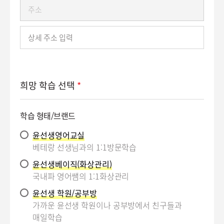
주
호
소
상
세
주
소
희망 학습 선택
*
학습 형태/브랜드
윤선생영어교실
베테랑 선생님과의 1:1방문학습
윤선생베이직(화상관리)
국내파 영어쌤의 1:1화상관리
윤선생 학원/공부방
가까운 윤선생 학원이나 공부방에서 친구들과
매일학습