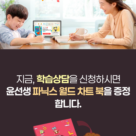
지금,
학습상담
을 신청하시면
윤선생
파닉스 월드 차트 북
을
증정
합니다.