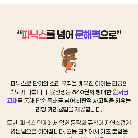
“
파닉스
를 넘어
문해력
으로”
파닉스로 단어의 소리 규칙을 깨우친 아이는 리딩의
속도가 다릅니다.
윤선생은
840권의 방대한
원서급
교재
를 통해
단순 독해를 넘어
비판적 사고력을 키우는
리딩 커리큘럼
을 제공합니다.
또한, 파닉스 단계에서 익힌 문장의 규칙이
자연스럽게
영문법으로 이어집니다. 초등 단계에서
기초 문법
을