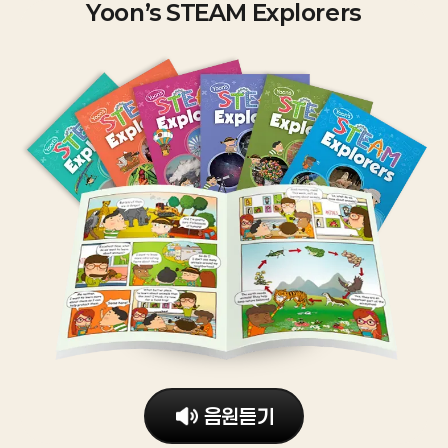
Yoon’s STEAM Explorers
~
~
~
고
2
4
예
등
비
읽
짧
직
중
기
고
독
에
친
다
직
대
숙
양
해
한
한
한
및
흥
소
형
읽
미
재
태
기
생
의
의
전
성
소
문
략
및
트
장
습
습
로
독
득
관
이
해
고
정
해
극
착
영
음원듣기
어