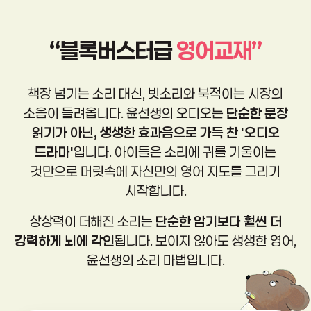
스
중
4
5
등
3
7
1
“블록버스터급
영어교재”
3
7
1
,
1
,
7
3
8
책장 넘기는 소리 대신, 빗소리와 북적이는 시장의
4
3
3
8
소음이 들려옵니다.
윤선생의 오디오는
단순한 문장
5
0
5
2
6
읽기가 아닌, 생생한 효과음으로 가득 찬 '오디오
기
파
1
드라마'
입니다.
아이들은 소리에 귀를 기울이는
어
본
닉
,
것만으로 머릿속에 자신만의 영어 지도를 그리기
휘
어
스
2
시작합니다.
노
휘
기
1
출
학
반
0
상상력이 더해진 소리는
단순한 암기보다 훨씬 더
을
습
스
강력하게 뇌에 각인
됩니다.
보이지 않아도 생생한 영어,
통
및
토
파
윤선생의 소리 마법입니다.
한
파
리
닉
음
닉
읽
스
소
스
기
및