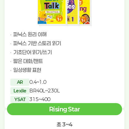
파닉스 원리 이해
파닉스 기반 스토리 읽기
기초단어 읽기/쓰기
짧은 대화/챈트
일상생활 표현
0.4~1.0
AR
BR40L~230L
Lexile
315~400
YSAT
Rising Star
초 3~4