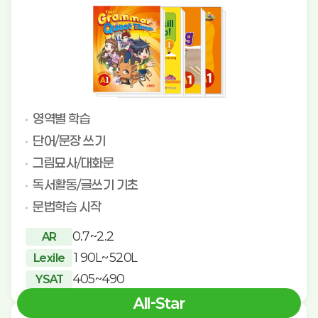
영역별 학습
단어/문장 쓰기
그림묘사/대화문
독서활동/글쓰기 기초
문법학습 시작
0.7~2.2
AR
190L~520L
Lexile
405~490
YSAT
All-Star