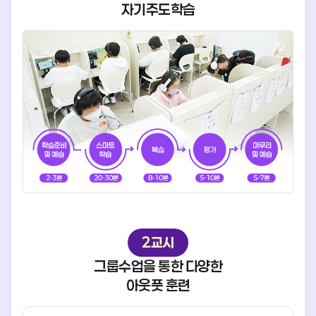
자기주도학습
2교시
그룹수업을 통한 다양한
아웃풋 훈련