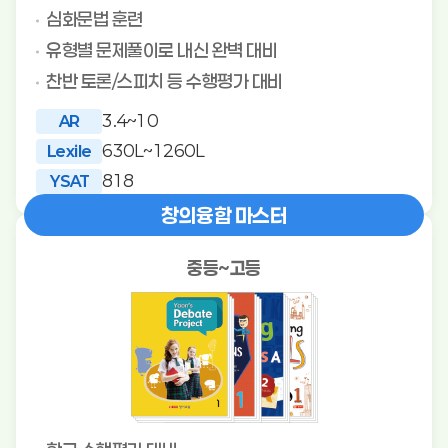
심화문법 훈련
유형별 문제풀이로 내신 완벽 대비
찬반 토론/스피치 등 수행평가 대비
3.4~10
AR
630L~1260L
Lexile
818
YSAT
창의융합 마스터
중등~고등