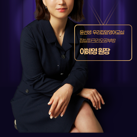
윤선생 우리집앞영어교실
잠실파크리오공부방
이혜영 원장