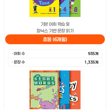
기본 어휘 학습 및
파닉스 기반 문장 읽기
초등 (6개월)
· 어휘 수
935개
· 문장 수
1,335개