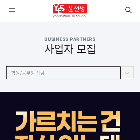
메
검
뉴
색
열
열
BUSINESS PARTNERS
기/
기
사업자 모집
닫
닫
기
기
학원/공부방 상담