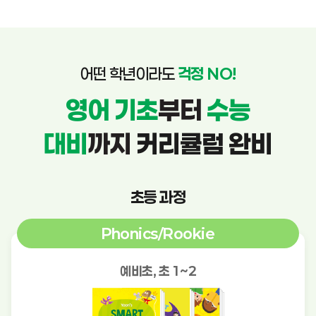
어떤 학년이라도
걱정 NO!
영어 기초
부터
수능
대비
까지
커리큘럼 완비
초등 과정
Phonics/Rookie
예비초, 초 1~2