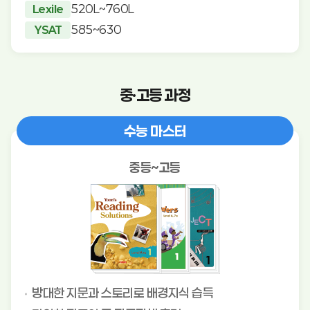
520L~760L
Lexile
585~630
YSAT
중·고등 과정
수능 마스터
중등~고등
방대한 지문과 스토리로 배경지식 습득