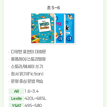
초 5~6
다양한 표현의 대화문
롤플레이/스토리텔링
스토리/에세이 쓰기
원서 읽기(Fiction)
문형 중심 문법 학습
1.6~3.4
AR
420L~685L
Lexile
495~580
YSAT