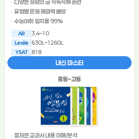
다양한 장르의 글 직독직해 훈련
유형별 문제 해결력 배양
수능어휘 일치율 99%
3.4~10
AR
630L~1260L
Lexile
818
YSAT
내신 마스터
중등~고등
철저한 교과서 내용 이해/분석