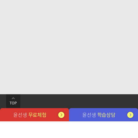
TOP
윤선생
무료체험
윤선생
학습상담
네
인
페
카
유
뉴
포