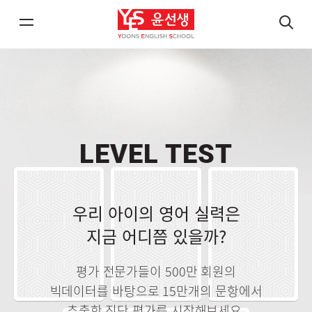
메
검
뉴
색
열
열
기/
기
닫
닫
기
기
LEVEL TEST
우리 아이의 영어 실력은
지금 어디쯤 있을까?
평가 전문가들이 500만 회원의
빅데이터를 바탕으로 15만개의 문항에서
추출한 진단 평가를 시작해보세요.