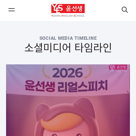
메
검
뉴
색
열
열
SOCIAL MEDIA TIMELINE
기/
기
소셜미디어 타임라인
닫
닫
기
기