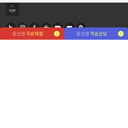
TOP
윤선생
무료체험
윤선생
학습상담
네
인
페
카
유
뉴
포
관련 사이트
이
스
이
페
튜
스
스
버
타
스
브
레
트
개인정보처리방침
이메일무단수집거부
블
그
북
터
FAQ
전용학습기
사이트맵
채용 정보
뉴스레터 구독
로
램
㈜윤선생엘리트
대표이사: 설황수, 김성중
사업자번호: 212-81-32555
서울시 강동구 강동대로 207 3,7층(성내동)
그
고객센터 1588-0594
평일 9시~12시, 13시~18시 (토/일/공휴일 휴무)
YOONS ENGLISH SCHOOL. Since 1980
©