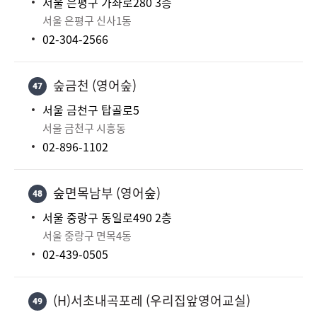
서울 은평구 가좌로280 3층
서울 은평구 신사1동
02-304-2566
숲금천 (영어숲)
47
서울 금천구 탑골로5
서울 금천구 시흥동
02-896-1102
숲면목남부 (영어숲)
48
서울 중랑구 동일로490 2층
서울 중랑구 면목4동
02-439-0505
(H)서초내곡포레 (우리집앞영어교실)
49