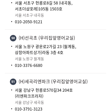
서울 서초구 헌릉로8길 58 (내곡동,
서초더샵포레)105동 1503호
서울 서초구 내곡동
010-2050-9121
(H)선곡초 (우리집앞영어교실)
50
서울 노원구 광운로2가길 23 (월계동,
삼창아파트상가)라동 3층 4호
서울 노원구 월계동
010-3376-6680
(H)세곡리엔파크 (우리집앞영어교실)
51
서울 강남구 헌릉로570길34 204호
(리엔파크프라자)
서울 강남구 세곡동
010-3791-3123