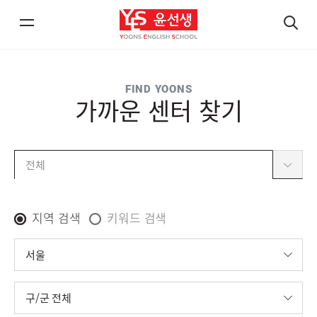
메
검
뉴
색
열
열
FIND YOONS
기/
기
가까운 센터 찾기
닫
닫
기
기
전체
검
지역 검색
키워드 검색
색
유
지
시
형
역
/
*
검
도
색
전
구
체
/
군