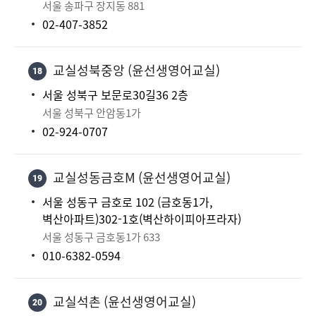
서울 송파구 장지동 881
02-407-3852
교실성북중앙 (윤선생영어교실)
18
서울 성북구 보문로30길36 2층
서울 성북구 안암동1가
02-924-0707
교실성동금호M (윤선생영어교실)
19
서울 성동구 금호로 102 (금호동1가,
벽산아파트)302-1호(벽산하이피아프라자)
서울 성동구 금호동1가 633
010-6382-0594
교실석촌 (윤선생영어교실)
20