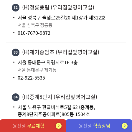
(H)정릉풍림 (우리집앞영어교실)
82
서울 성북구 솔샘로25길20 제1상가 제312호
서울 성북구 정릉동
010-7670-9872
(H)제기종암초 (우리집앞영어교실)
83
서울 동대문구 약령시로16 3층
서울 동대문구 제기동
02-922-5535
(H)중계8단지 (우리집앞영어교실)
84
서울 노원구 한글비석로5길 62 (중계동,
중계8단지주공아파트)805동 1504호
서울 노원구 중계동
윤선생
무료체험
윤선생
학습상담
010-8825-0386