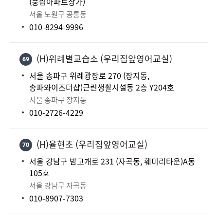
(풍림아파트상가)
서울 노원구 공릉동
010-8294-9996
(H)위례별교습소 (우리집앞영어교실)
69
서울 송파구 위례광장로 270 (장지동,
송파와이즈더샵)근린생활시설동 2층 Y204호
서울 송파구 장지동
010-2726-4229
(H)율현초 (우리집앞영어교실)
70
서울 강남구 밤고개로 231 (자곡동, 훼미리타운)A동
105호
서울 강남구 자곡동
010-8907-7303