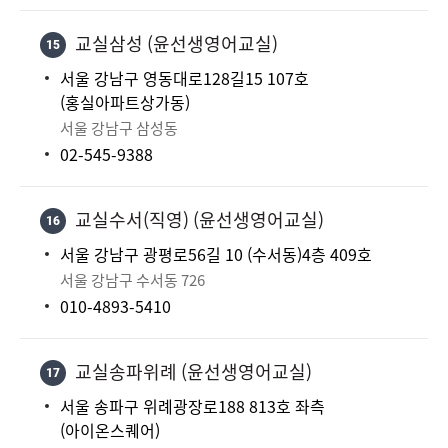
교실삼성 (윤선생영어교실)
15
서울 강남구 영동대로128길15 107호
(홍실아파트상가동)
서울 강남구 삼성동
02-545-9388
교실수서(직영) (윤선생영어교실)
16
서울 강남구 광평로56길 10 (수서동)4층 409호
서울 강남구 수서동 726
010-4893-5410
교실송파위례 (윤선생영어교실)
17
서울 송파구 위례광장로188 813호 좌측
(아이온스퀘어)