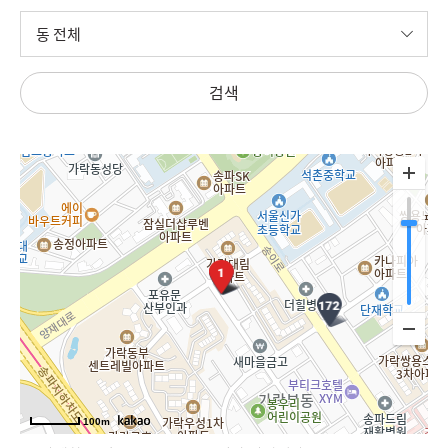
전
동
체
전
체
검색
100m