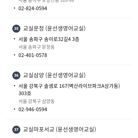
서울 동작구 노량진동 310-99
02-824-0594
교실문정 (윤선생영어교실)
35
서울 송파구 송이로32길4 3층
서울 송파구 문정동
02-401-0578
교실삼양 (윤선생영어교실)
36
서울 강북구 솔샘로 167(벽산라이브파크A상가동)
303호
서울 강북구 삼양동
02-946-0594
교실마포서교 (윤선생영어교실)
37