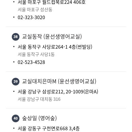
서울 마포구 월드컵북로224 406호
서울 마포구 성산동
02-323-3020
교실동작 (윤선생영어교실)
38
서울 동작구 사당로264-1 4층(썬빌딩)
서울 동작구 사당1동
02-523-4528
교실대치은마M (윤선생영어교실)
39
서울 강남구 삼성로212, 20-1009(은마A)
서울 강남구 대치동 316
숲상일 (영어숲)
40
서울 강동구 구천면로668 3,4층