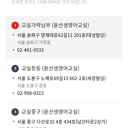
자세한 문의는 1588-0594로 연락 바랍니다.
교실가락남부 (윤선생영어교실)
1
서울 송파구 양재대로62길11 201호(대성빌딩)
서울 송파구 가락동
02-401-0533
교실창동 (윤선생영어교실)
2
서울 도봉구 노해로69길15 602-2호(세정빌딩)
서울 도봉구 창동
02-998-0313
교실중구 (윤선생영어교실)
3
서울 중구 다산로32 4층 434호(남산타운2상가)