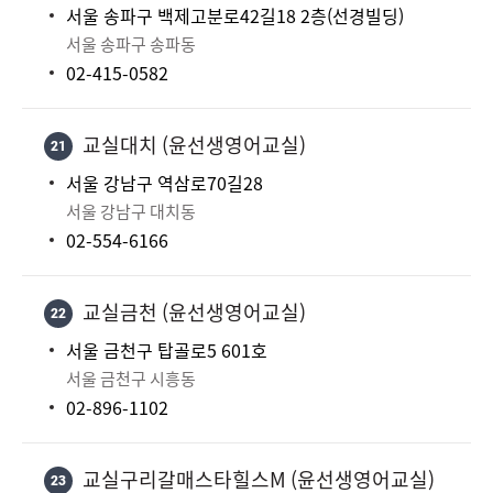
서울 송파구 백제고분로42길18 2층(선경빌딩)
서울 송파구 송파동
02-415-0582
교실대치 (윤선생영어교실)
21
서울 강남구 역삼로70길28
서울 강남구 대치동
02-554-6166
교실금천 (윤선생영어교실)
22
서울 금천구 탑골로5 601호
서울 금천구 시흥동
02-896-1102
교실구리갈매스타힐스M (윤선생영어교실)
23