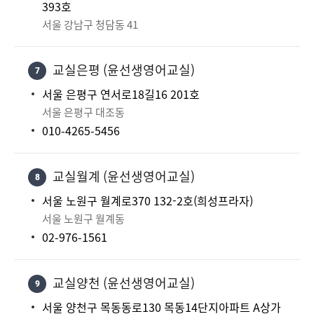
393호
서울 강남구 청담동 41
교실은평 (윤선생영어교실)
7
서울 은평구 연서로18길16 201호
서울 은평구 대조동
010-4265-5456
교실월계 (윤선생영어교실)
8
서울 노원구 월계로370 132-2호(희성프라자)
서울 노원구 월계동
02-976-1561
교실양천 (윤선생영어교실)
9
서울 양천구 목동동로130 목동14단지아파트 A상가