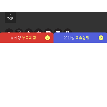
TOP
윤선생
무료체험
윤선생
학습상담
네
인
페
카
유
뉴
포
관련 사이트
이
스
이
페
튜
스
스
버
타
스
브
레
트
개인정보처리방침
이메일무단수집거부
블
그
북
터
FAQ
전용학습기
사이트맵
채용 정보
뉴스레터 구독
로
램
㈜윤선생엘리트
대표이사: 설황수, 김성중
사업자번호: 212-81-32555
서울시 강동구 강동대로 207 3,7층(성내동)
그
고객센터 1588-0594
평일 9시~12시, 13시~18시 (토/일/공휴일 휴무)
YOONS ENGLISH SCHOOL. Since 1980
©