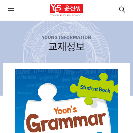
메
검
뉴
색
열
열
YOONS INFORMATION
기/
기
교재정보
닫
닫
기
기