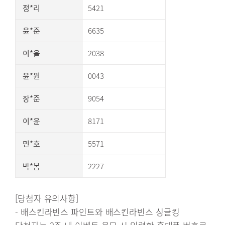
정*리
5421
윤*준
6635
이*율
2038
윤*원
0043
장*준
9054
이*윤
8171
민*호
5571
박*봄
2227
[당첨자 유의사항]
- 배스킨라빈스 파인트와 배스킨라빈스 싱글킹