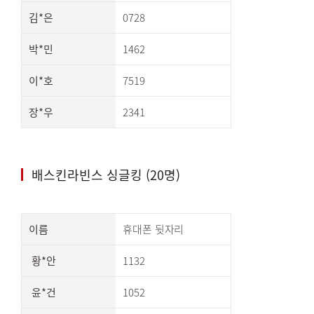
김*은
0728
박*민
1462
이*호
7519
장*우
2341
배스킨라빈스 싱글킹 (20명)
이름
휴대폰 뒷자리
황*안
1132
윤*건
1052