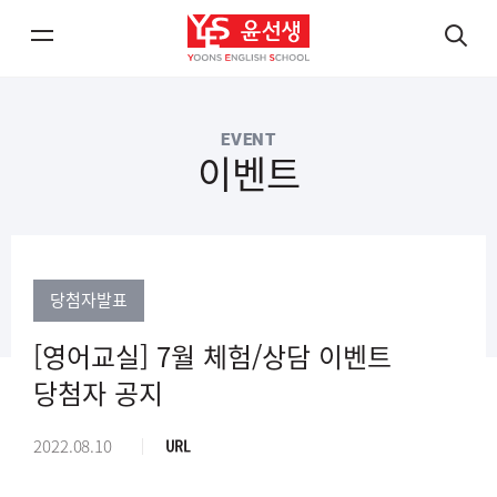
메
검
뉴
색
열
열
EVENT
기/
기
이벤트
닫
닫
기
기
당첨자발표
[영어교실] 7월 체험/상담 이벤트
당첨자 공지
경
2022.08.10
로