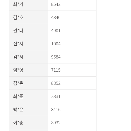
최*기
8542
김*호
4346
권*나
4901
신*서
1004
김*서
9684
임*영
7115
김*윤
8352
최*준
2331
박*윤
8416
이*승
8932