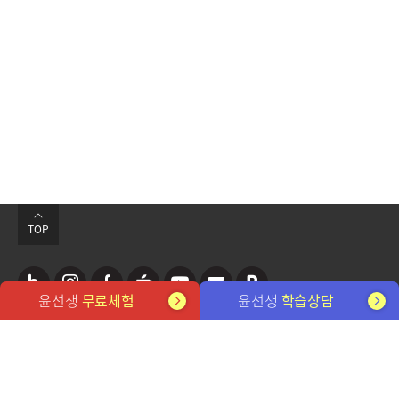
TOP
윤선생
무료체험
윤선생
학습상담
네
인
페
카
유
뉴
포
관련 사이트
이
스
이
페
튜
스
스
버
타
스
브
레
트
개인정보처리방침
이메일무단수집거부