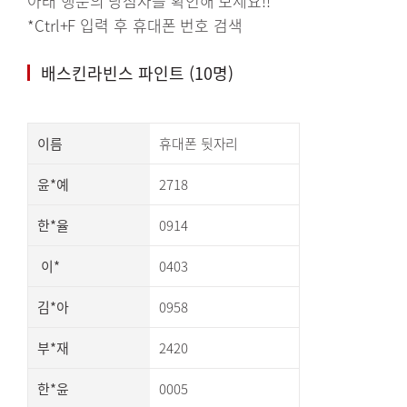
아래 행운의 당첨자를 확인해 보세요!!
*Ctrl+F 입력 후 휴대폰 번호 검색
배스킨라빈스 파인트 (10명)
이름
휴대폰 뒷자리
윤*예
2718
한*율
0914
이*
0403
김*아
0958
부*재
2420
한*윤
0005