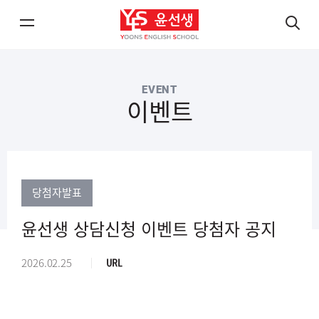
메
검
뉴
색
열
열
EVENT
기/
기
이벤트
닫
닫
기
기
당첨자발표
윤선생 상담신청 이벤트 당첨자 공지
경
2026.02.25
로