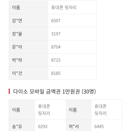
이름
휴대폰 뒷자리
강*연
6507
장*율
3197
문*아
8704
박*하
8715
이*건
8185
다이소 모바일 금액권 1만원권 (30명)
휴대폰
휴대폰
이름
이름
뒷자리
뒷자리
송*유
0293
허*서
6445