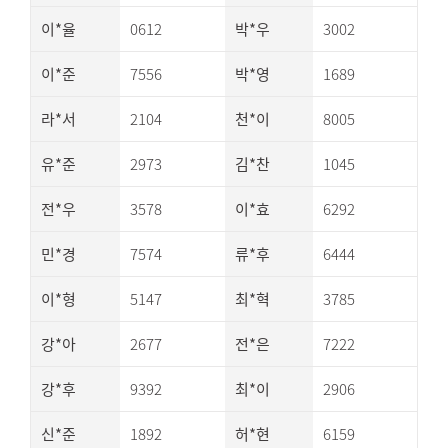
이*율
0612
박*우
3002
이*준
7556
박*영
1689
라*서
2104
천*이
8005
유*준
2973
김*찬
1045
전*우
3578
이*효
6292
민*경
7574
류*후
6444
이*형
5147
최*혁
3785
강*아
2677
전*은
7222
강*후
9392
최*이
2906
신*준
1892
허*현
6159