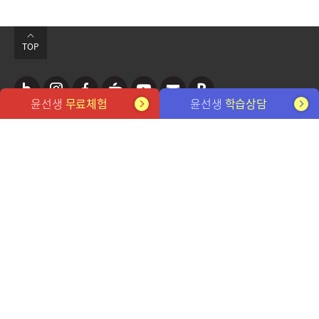
TOP
윤선생
무료체험
윤선생
학습상담
네
인
페
카
유
뉴
포
관련 사이트
이
스
이
페
튜
스
스
버
타
스
브
레
트
개인정보처리방침
이메일무단수집거부
블
그
북
터
FAQ
전용학습기
사이트맵
채용 정보
뉴스레터 구독
로
램
㈜윤선생엘리트
대표이사: 설황수, 김성중
사업자번호: 212-81-32555
서울시 강동구 강동대로 207 3,7층(성내동)
그
고객센터 1588-0594
평일 9시~12시, 13시~18시 (토/일/공휴일 휴무)
YOONS ENGLISH SCHOOL. Since 1980
©