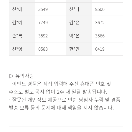
신*애
3549
신*나
9500
김*예
7749
김*은
3672
손*록
3592
박*은
3566
선*영
0583
한*민
0419
▷ 유의사항
- 이벤트 경품은 직접 입력해 주신 휴대폰 번호 및
주소로 별도 공지 없이 2주 내 일괄 발송됩니다.
- 잘못된 개인정보 제공으로 인한 당첨자 누락 및 경품
발송 오류 등의 문제에 대해 책임을 지지 않습니다.