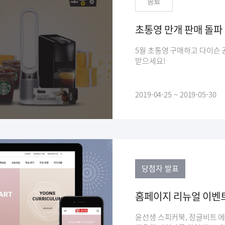
종료
초통영 만개 판매 돌파
5월 초통영 구매하고 다이슨
받으세요!
2019-04-25 ~ 2019-05-30
당첨자 발표
홈페이지 리뉴얼 이벤
윤선생 스피커북, 정글비트 