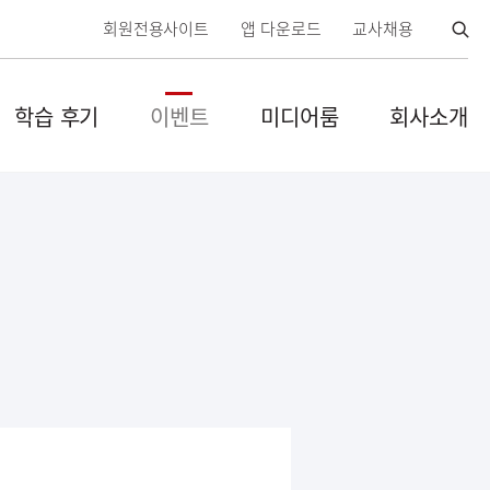
검
회원전용사이트
앱 다운로드
교사채용
색
열
학습 후기
이벤트
미디어룸
회사소개
기
닫
기