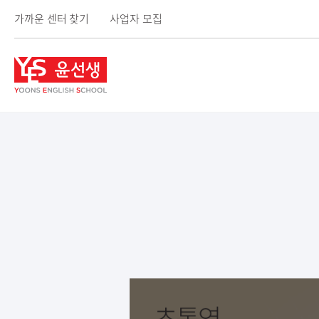
가까운 센터 찾기
사업자 모집
윤
선
생
사
이
트
메
뉴