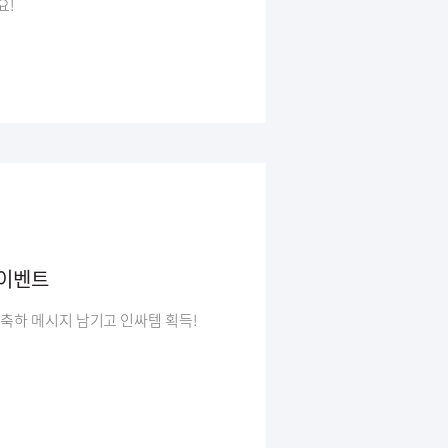
요!
 이벤트
윤스닷컴이 새롭게 달라졌다! 축하 메시지 남기고 인싸템 획득!