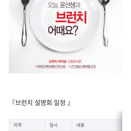
『브런치 설명회 일정 』
지역
일시
내용