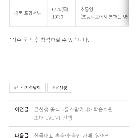
6/20(목)
초통영
경북 포항서부
10:30
(초등학교에서 통하는 영어)
*접수 문의 후 참석하실 수 있습니다.
브런치설명회
윤선생
이전글
윤선생 공식 <윤스맘카페> 학습회원
초대 EVENT 진행
다음글
한국대표 홍승아·승민 자매, 영어권