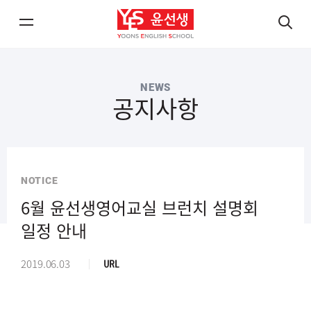
메
검
뉴
색
열
열
NEWS
기/
기
공지사항
닫
닫
기
기
NOTICE
6월 윤선생영어교실 브런치 설명회
일정 안내
경
2019.06.03
로