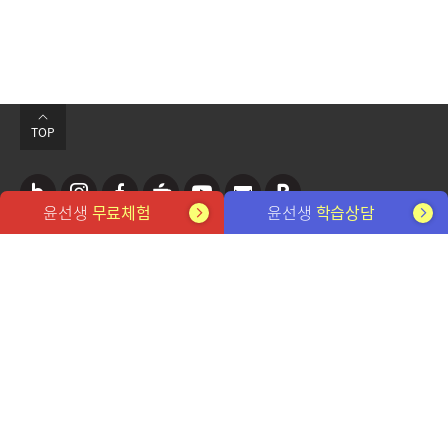
TOP
윤선생
무료체험
윤선생
학습상담
네
인
페
카
유
뉴
포
관련 사이트
이
스
이
페
튜
스
스
버
타
스
브
레
트
개인정보처리방침
이메일무단수집거부
블
그
북
터
FAQ
전용학습기
사이트맵
채용 정보
뉴스레터 구독
로
램
㈜윤선생엘리트
대표이사: 설황수, 김성중
사업자번호: 212-81-32555
서울시 강동구 강동대로 207 3,7층(성내동)
그
고객센터 1588-0594
평일 9시~12시, 13시~18시 (토/일/공휴일 휴무)
YOONS ENGLISH SCHOOL. Since 1980
©