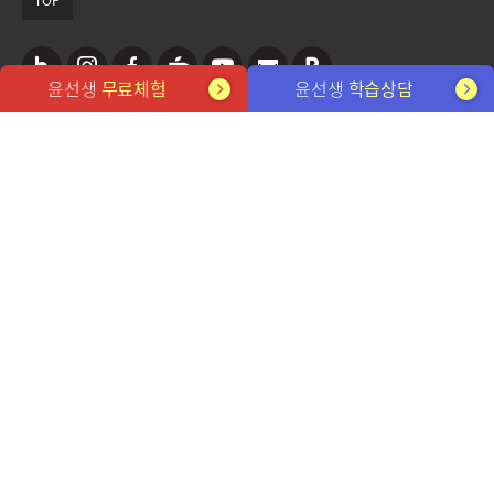
TOP
윤선생
무료체험
윤선생
학습상담
네
인
페
카
유
뉴
포
관련 사이트
이
스
이
페
튜
스
스
버
타
스
브
레
트
개인정보처리방침
이메일무단수집거부
블
그
북
터
FAQ
전용학습기
사이트맵
채용 정보
뉴스레터 구독
로
램
㈜윤선생엘리트
대표이사: 설황수, 김성중
사업자번호: 212-81-32555
서울시 강동구 강동대로 207 3,7층(성내동)
그
고객센터 1588-0594
평일 9시~12시, 13시~18시 (토/일/공휴일 휴무)
YOONS ENGLISH SCHOOL. Since 1980
©