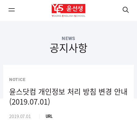
메
검
뉴
색
열
열
NEWS
기/
기
공지사항
닫
닫
기
기
NOTICE
윤스닷컴 개인정보 처리 방침 변경 안내
(2019.07.01)
경
2019.07.01
로