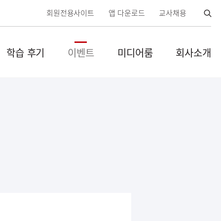
검
회원전용사이트
앱 다운로드
교사채용
색
열
학습 후기
이벤트
미디어룸
회사소개
기
닫
기