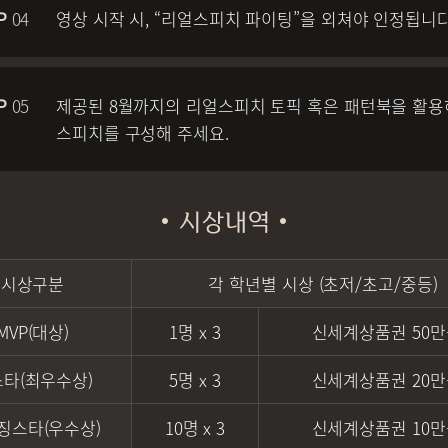
04
영상 시작 시, “리얼스피치 파이팅”을 외쳐야 인정됩니다
05
제공된 8월까지의 리얼스피치 토픽 혹은 패턴북을 활
스피치를 구성해 주세요.
시상구분
각 학년별 시상
(초저/초고/중등)
MVP
(대상)
1명 x 3
신세계상품권
50
스타
(최우수상)
5명 x 3
신세계상품권
20
징스타
(우수상)
10명 x 3
신세계상품권
10