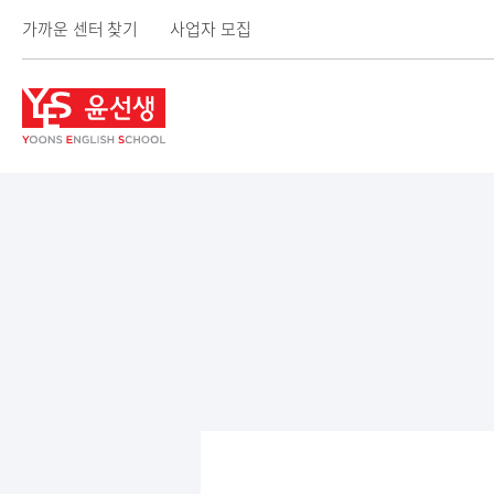
가까운 센터 찾기
사업자 모집
윤
선
생
사
이
트
메
뉴