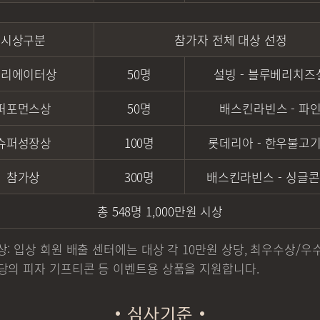
시상구분
참가자 전체 대상 선정
크리에이터상
50명
설빙
-
블루베리치즈
퍼포먼스상
50명
배스킨라빈스
-
파
슈퍼성장상
100명
롯데리아
-
한우불고
참가상
300명
배스킨라빈스
-
싱글콘
총 548명 1,000만원 시상
상: 입상 회원 배출 센터에는 대상 각 10만원 상당, 최우수상/우
당의 피자 기프티콘 등 이벤트용 상품을 지원합니다.