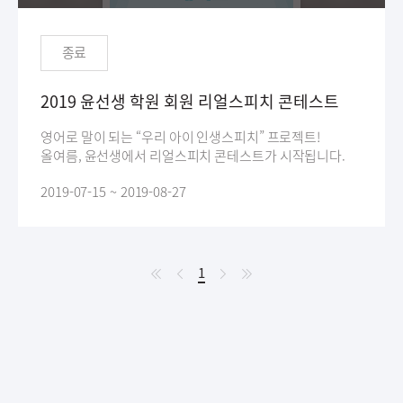
종료
2019 윤선생 학원 회원 리얼스피치 콘테스트
영어로 말이 되는 “우리 아이 인생스피치” 프로젝트!
올여름, 윤선생에서 리얼스피치 콘테스트가 시작됩니다.
2019-07-15 ~ 2019-08-27
처
이
다
처
1
현
음
전
음
음
재
페
이
지