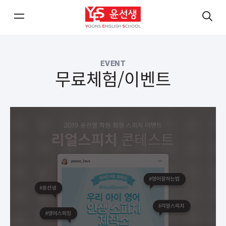
메
검
뉴
색
열
열
EVENT
기/
기
무료체험/이벤트
닫
닫
기
기