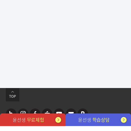
TOP
윤선생
무료체험
윤선생
학습상담
네
인
페
카
유
뉴
포