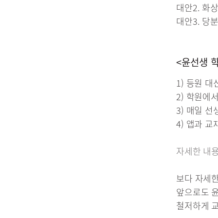
대안2. 화
대안3. 당
<윤선생 
1) 등원 
2) 학원에
3) 매일 
4) 앱과 
자세한 내
보다 자세한
앞으로도 윤
철저하게 교