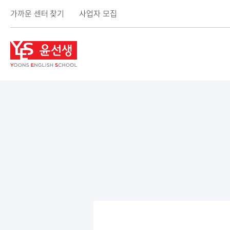
가까운 센터 찾기
사업자 모집
윤
선
생
사
이
트
메
뉴