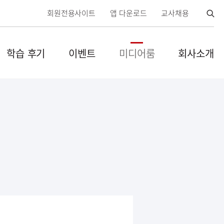
검
회원전용사이트
앱 다운로드
교사채용
색
열
학습 후기
이벤트
미디어룸
회사소개
기
닫
기