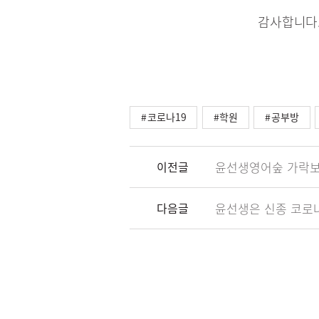
감사합니다
코로나19
학원
공부방
이전글
윤선생영어숲 가락보습
다음글
윤선생은 신종 코로