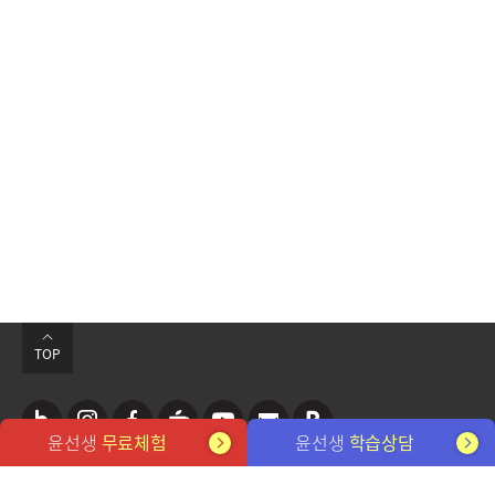
TOP
윤선생
무료체험
윤선생
학습상담
네
인
페
카
유
뉴
포
관련 사이트