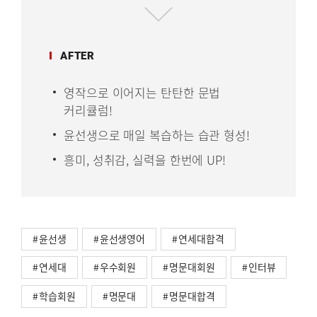
AFTER
영작으로 이어지는 탄탄한 문법
커리큘럼!
윤선생으로 매일 복습하는 습관 형성!
흥미, 성취감, 실력을 한번에 UP!
윤선생
윤선생영어
연세대합격
연세대
우수회원
명문대회원
인터뷰
학습회원
명문대
명문대합격