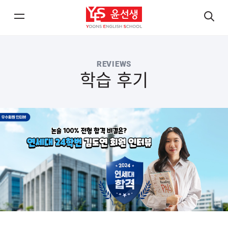
메
검
뉴
색
열
열
REVIEWS
기/
기
학습 후기
닫
닫
기
기