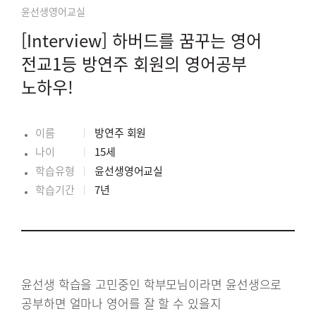
윤선생영어교실
[Interview] 하버드를 꿈꾸는 영어
전교1등 방연주 회원의 영어공부
노하우!
이름
방연주 회원
나이
15세
학습유형
윤선생영어교실
학습기간
7년
윤선생 학습을 고민중인 학부모님이라면 윤선생으로
공부하면 얼마나 영어를 잘 할 수 있을지