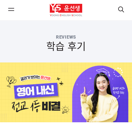
메
검
뉴
색
열
열
REVIEWS
기/
기
학습 후기
닫
닫
기
기