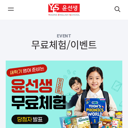
메
검
뉴
색
열
열
EVENT
기/
기
무료체험/이벤트
닫
닫
기
기