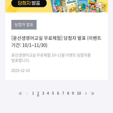
당첨자 발표
[윤선생영어교실 무료체험] 당첨자 발표 (이벤트
기간: 10/1~11/30)
윤선생영어교실 무료체험 10~11월 이벤트 당첨자를
발표합니다.
2025-12-10
처
이
다
처
1
2
현
3
4
5
6
7
8
9
10
음
전
음
음
재
페
이
지