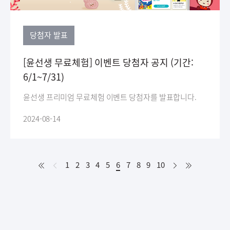
당첨자 발표
[윤선생 무료체험] 이벤트 당첨자 공지 (기간:
6/1~7/31)
윤선생 프리미엄 무료체험 이벤트 당첨자를 발표합니다.
2024-08-14
처
이
다
처
1
2
3
4
5
6
현
7
8
9
10
음
전
음
음
재
페
이
지