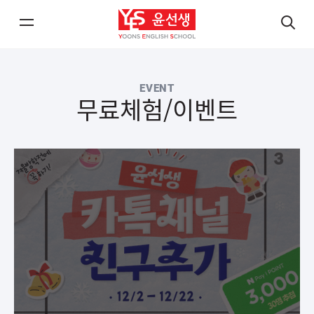
메
검
뉴
색
열
열
EVENT
기/
기
무료체험/이벤트
닫
닫
기
기