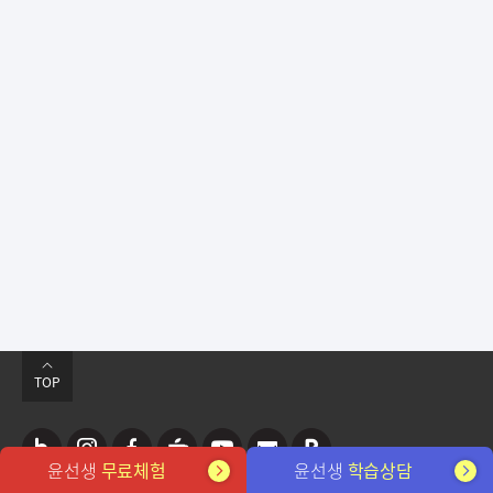
TOP
윤선생
무료체험
윤선생
학습상담
네
인
페
카
유
뉴
포