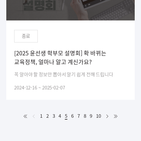
종료
[2025 윤선생 학부모 설명회] 확 바뀌는
교육정책, 얼마나 알고 계신가요?
꼭 알아야 할 정보만 뽑아서 알기 쉽게 전해 드립니다
2024-12-16 ~ 2025-02-07
처
이
다
처
1
2
3
4
5
현
6
7
8
9
10
음
전
음
음
재
페
이
지