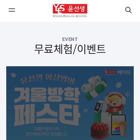
메
검
뉴
색
열
열
EVENT
기/
기
무료체험/이벤트
닫
닫
기
기