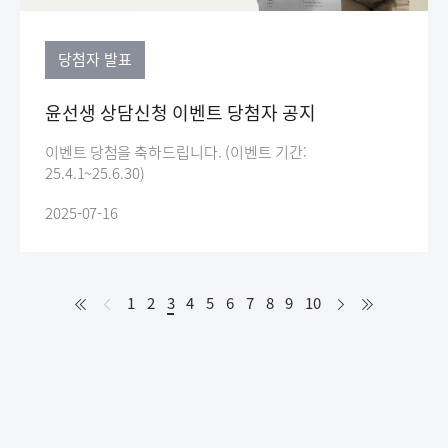
당첨자 발표
윤선생 상담신청 이벤트 당첨자 공지
이벤트 당첨을 축하드립니다. (이벤트 기간:
25.4.1~25.6.30)
2025-07-16
처
이
다
처
1
2
3
현
4
5
6
7
8
9
10
음
전
음
음
재
페
이
지