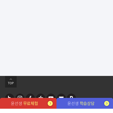
TOP
윤선생
무료체험
윤선생
학습상담
네
인
페
카
유
뉴
포