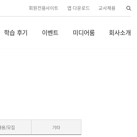
검
회원전용사이트
앱 다운로드
교사채용
색
열
학습 후기
이벤트
미디어룸
회사소개
기
닫
기
채용/모집
기타