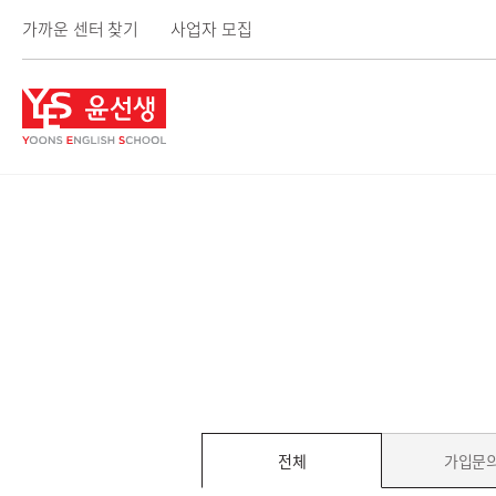
가까운 센터 찾기
사업자 모집
윤
선
생
사
이
트
메
뉴
전체
선
가입문
택