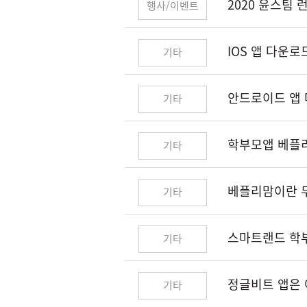
2020 윤스팀 
행사/이벤트
IOS 앱 다운
기타
안드로이드 앱 
기타
학부모앱 베플리
기타
베플리맘이란 
기타
스마트랜드 학부
기타
정글비트 앱은 
기타