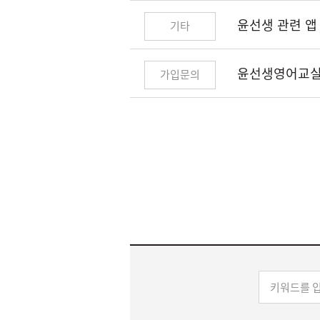
윤선생 관련 앱
기타
윤선생영어교실
가입문의
키
워
드