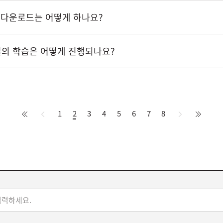
 다운로드는 어떻게 하나요?
의 학습은 어떻게 진행되나요?
처
이
다
처
1
2
현
3
4
5
6
7
8
음
전
음
음
재
페
이
지