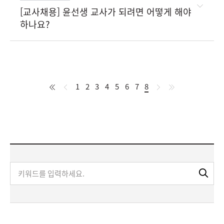
[교사채용] 윤선생 교사가 되려면 어떻게 해야
하나요?
처
이
다
처
1
2
3
4
5
6
7
8
현
음
전
음
음
재
페
이
지
키
검
워
색
드