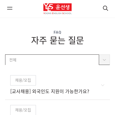
메
검
뉴
색
열
열
FAQ
기/
기
자주 묻는 질문
닫
닫
기
기
전체
채용/모집
[교사채용] 외국인도 지원이 가능한가요?
채용/모집